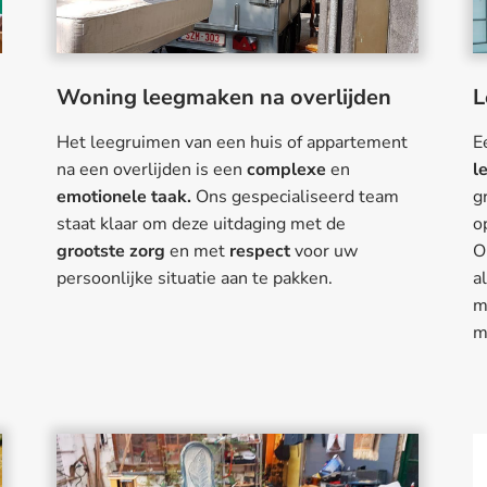
Woning leegmaken na overlijden
L
Het leegruimen van een huis of appartement
E
na een overlijden is een
complexe
en
l
emotionele taak.
Ons gespecialiseerd team
g
staat klaar om deze uitdaging met de
o
grootste zorg
en met
respect
voor uw
O
persoonlijke situatie aan te pakken.
a
m
m